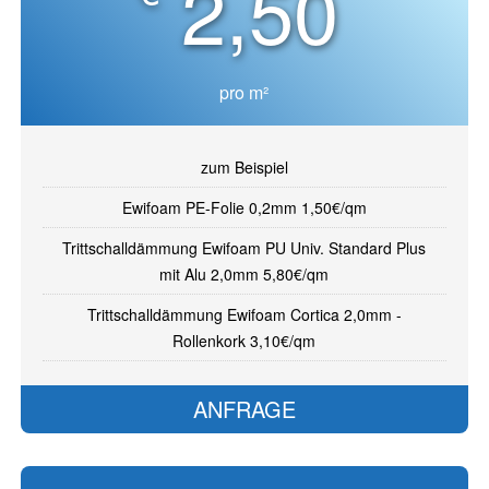
2,50
Preisliste Tapezieren
Preisliste Lackieren
Grundpreise Boden
pro m²
Preisliste Bodenaufbereitung
zum Beispiel
Preisliste Parkett
Ewifoam PE-Folie 0,2mm 1,50€/qm
Preisliste Bodenverlegen
Trittschalldämmung Ewifoam PU Univ. Standard Plus
mit Alu 2,0mm 5,80€/qm
Trittschalldämmung Ewifoam Cortica 2,0mm -
Rollenkork 3,10€/qm
ANFRAGE